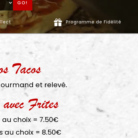
GO!
llect
Programme de Fidélité
os Tacos
gourmand et relevé.
 avec Frites
 au choix = 7.50€
s au choix = 8.50€