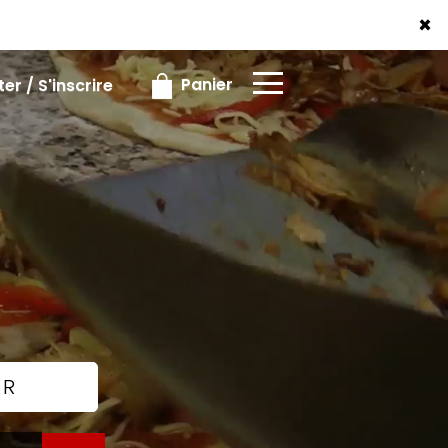
×
×
Panier
r / S'inscrire
ER